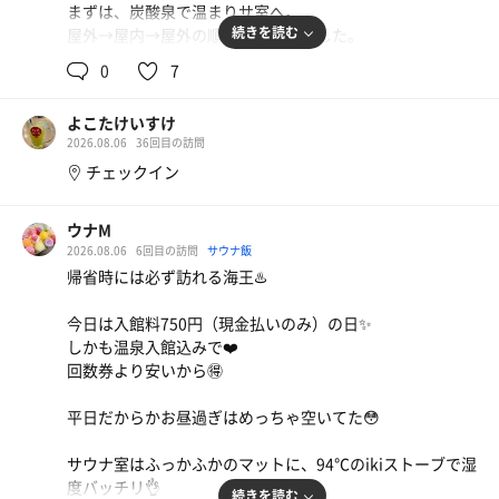
まずは、炭酸泉で温まりサ室へ。
続きを読む
屋外→屋内→屋外の順番で蒸されました。
久しぶりのため、屋外サウナが熱く感じました。
0
7
暑くなったためか…温度が熱くなったのか…
外気浴前は、一撃必殺バケツで冷やされてから水風呂へ。
よこたけいすけ
そして、2階スペースで、ととのいました。
2026.08.06
36回目の訪問
本日も良きサウナ日和でした。
チェックイン
ウナM
2026.08.06
6回目の訪問
サウナ飯
帰省時には必ず訪れる海王♨️
今日は入館料750円（現金払いのみ）の日✨
しかも温泉入館込みで❤️
回数券より安いから🉐
平日だからかお昼過ぎはめっちゃ空いてた😳
サウナ室はふっかふかのマットに、94℃のikiストーブで湿
度バッチリ👌
続きを読む