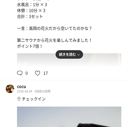
水風呂：1分 × 3
休憩：10分 × 3
合計：3セット
一言：高岡の花火だから空いてたのかな？
第二サウナから花火を楽しんでみました！
ポイント7倍！
続きを読む
90℃,90℃
男
0
17
cocu
2026.08.04
4回目の訪問
チェックイン