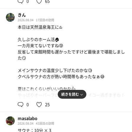
0
65
最高すぎる…。
男性サウナの方がアプデされたりして羨ましいが
きん
2026.08.04
17回目の訪問
頭漬かれるやつは女子にしか無いらしいので、まぁ良い
本日は天然温泉海王に♨️
か……。
久しぶりのホーム活🏠
色んなお風呂とサウナを行ったり来たりして３セット
一カ月来てないですね😰
反省して来館時間も遅かったですけど最後まで堪能しまし
休日のスタートとしては最高の始まりだぁ〜⭐︎
た😏
白米、豚汁、卵焼きに焼き魚
メインサウナの温度少し下げたのかな🧐
自分ちの朝ごはん
クベルサウナの方が熱い時間帯もあったなぁ😅
ふろはす水
夏はこれくらいがいいのかな👍
続きを読む
やっぱりオーバーフローの水風呂がサイコー過ぎますね！
もう少し頻度上げて来ます🙇‍♂️
0
25
masalabo
2026.08.04
43回目の訪問
サウナ：10分 × 3