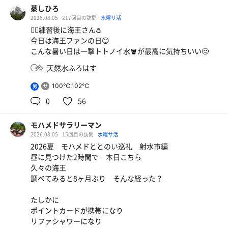
蒸しひろ
2026.08.05
217回目の訪問
水曜サ活
🏌️‍♀️練習後に海王さん♨️
今日は海王ファンの日😊
こんな暑い日は一撃トトノイ水🪣が最高に気持ちいい🥴
白エビ丼大盛
予想以上にボリュームがありました。ビールも飲みま
天然水ふろはす
した。
100℃,102℃
男
生ビール🍺
0
56
豊富な伏流水
モハメドサラリーマン
2026.08.05
15回目の訪問
水曜サ活
2026夏 モハメドととのい巡礼 射水市編
昼に見つけた2時間で 本日こちら
久々の海王
調べてみると8ヶ月ぶり そんな経った？
たしかに
ポイントカードが携帯になり
リファシャワーになり