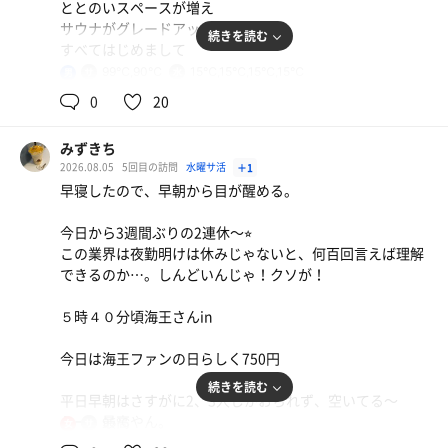
ととのいスペースが増え
サウナがグレードアップ
続きを読む
すべてはじめまして
99℃,90℃
15℃,15℃,15℃,15℃
男
平日昼なのになかなかの人
0
20
今日明日が750円 海王ファンの日らしい
ラッキーです。
みずきち
８ヶ月ぶりの人間がファンと名乗ってよいのか罪悪感
2026.08.05
5回目の訪問
水曜サ活
＋1
早寝したので、早朝から目が醒める。
せっかくなので真源泉につかって
せっかくなのでクールシャンプゥ使って
今日から3週間ぶりの2連休〜⭐︎
サウナ２セット よき汗
この業界は夜勤明けは休みじゃないと、何百回言えば理解
できるのか…。しんどいんじゃ！クソが！
いろんなとこで豪快 水バシャバシャ
とののいスペースで頭ふあんふあん
５時４０分頃海王さんin
ドライヤーが100円。
今日は海王ファンの日らしく750円
無料のファンがあったら
もっと海王ファンになりそうです。が
続きを読む
平日早朝はさすがに2、3人しかおられず、空いてる〜
このご時世仕方ないですね。
えー、最高やん。
95℃
女