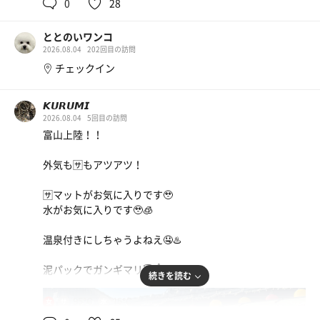
さて帰ろう。この後も予定が。
0
28
洗体して、源泉へ
撮り忘れた写真、思い出して遠めから
エアコンで冷えてる身体に熱めの源泉が染み渡るぅ…
ととのいワンコ
てか、貸切。
夏のととのい巡礼まだまだ続く
2026.08.04
202回目の訪問
チェックイン
あったまったら、一回水風呂チャポンしてサウナへ
サウナも空いてる…。
𝙆𝙐𝙍𝙐𝙈𝙄
それでも1人にはならない程度に出入り有り。皆さんサウ
2026.08.04
5回目の訪問
ナ好きなのね😊
富山上陸！！
サウナは95度でアッチアチ
源泉後だからすぐに爆汗💦
外気も🈂️もアツアツ！
しっかり汗を流して、アルミ水風呂へドボン。
🈂️マットがお気に入りです🥹
アルミの冷たさも相まって気持ち良さが天元突破
水がお気に入りです🥹🧊
外気浴、いつもは賑やかな露天にも誰もおらず。
温泉付きにしちゃうよねえ🤤♨️
たまに響く風鈴の音色を聴きながらととのう
なんって、贅沢な朝なんだろう…
泥パックでガンギマリ😇☝️
続きを読む
伏流のふろはす
ととのい後に入るナノ重炭酸泉もたまらん。
95℃
15℃
女
頭漬かれるやつはもっとたまらん…。