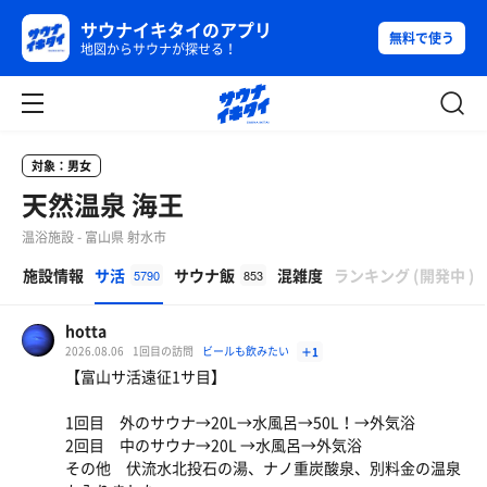
サウナイキタイのアプリ
無料で使う
地図からサウナが探せる！
対象：男女
天然温泉 海王
温浴施設 - 富山県 射水市
β
施設情報
サ活
サウナ飯
混雑度
ランキング
(
開発中
)
5790
853
hotta
2026.08.06
1回目の訪問
ビールも飲みたい
＋1
【富山サ活遠征1サ目】
1回目 外のサウナ→20L→水風呂→50L！→外気浴
2回目 中のサウナ→20L →水風呂→外気浴
その他 伏流水北投石の湯、ナノ重炭酸泉、別料金の温泉