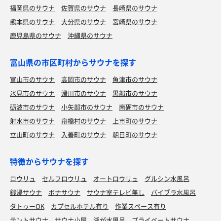
福岡県のサウナ
佐賀県のサウナ
長崎県のサウナ
熊本県のサウナ
大分県のサウナ
宮崎県のサウナ
鹿児島県のサウナ
沖縄県のサウナ
富山県の市区町村からサウナを探す
富山市のサウナ
高岡市のサウナ
魚津市のサウナ
氷見市のサウナ
滑川市のサウナ
黒部市のサウナ
砺波市のサウナ
小矢部市のサウナ
南砺市のサウナ
射水市のサウナ
舟橋村のサウナ
上市町のサウナ
立山町のサウナ
入善町のサウナ
朝日町のサウナ
特徴からサウナを探す
ロウリュ
セルフロウリュ
オートロウリュ
グルシン水風呂
銭湯サウナ
ボナサウナ
サウナ室テレビ無し
バイブラ水風呂
タトゥーOK
カプセルホテル有り
作業スペース有り
テントサウナ
サウナ小屋
湖が水風呂
プライベートサウナ