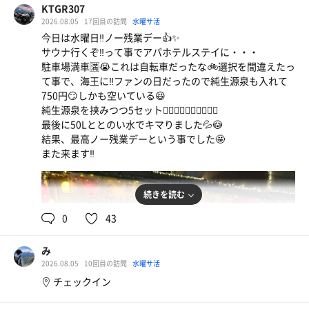
KTGR307
2026.08.05
17回目の訪問
水曜サ活
今日は水曜日‼️ノー残業デー👍✨
サウナ行くぞ‼️って事でアパホテルステイに・・・
駐車場満車🈵😭これは自転車だったな🚲選択を間違えたっ
て事で、海王に‼️ファンの日だったので純生源泉も入れて
750円😏しかも空いている😆
純生源泉を挟みつつ5セット🧖‍♂️🧖‍♂️🧖‍♂️🧖‍♂️🧖‍♂️
最後に50Lととのい水でキマりました💦😳
結果、最高ノー残業デーという事でした🤩
また来ます‼️
続きを読む
0
43
み
2026.08.05
10回目の訪問
水曜サ活
チェックイン