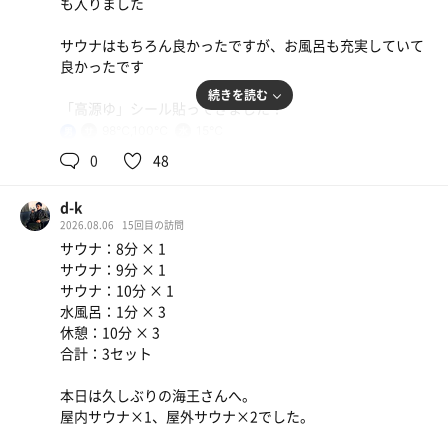
も入りました
サウナはもちろん良かったですが、お風呂も充実していて
良かったです
続きを読む
「高源ゆ」シール貼ってきました！
98℃,100℃
15℃
男
詳細は後ほど
0
48
d-k
2026.08.06
15回目の訪問
サウナ：8分 × 1
サウナ：9分 × 1
サウナ：10分 × 1
水風呂：1分 × 3
休憩：10分 × 3
合計：3セット
本日は久しぶりの海王さんへ。
屋内サウナ×1、屋外サウナ×2でした。