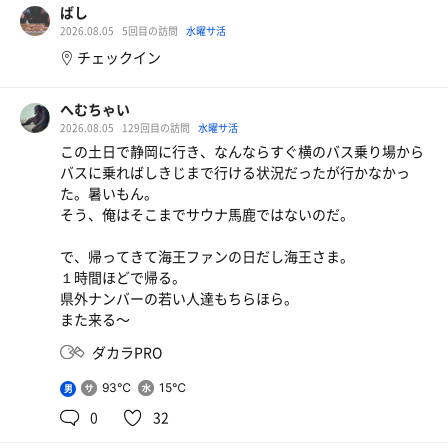
ばし
2026.08.05
5回目の訪問
水曜サ活
チェックイン
へむちゃい
2026.08.05
129回目の訪問
水曜サ活
この土日で静岡に行き、なんならすぐ横のバス乗り場から
バスに乗ればしきじまで行ける状況だったが行かなかっ
た。暑いもん。
そう、俺はそこまでサウナ馬鹿ではないのだ。
で、帰ってきて海王ファンの日だし海王さま。
１時間ほどで帰る。
県外ナンバーの若い人達もちらほら。
また来る〜
ダカラPRO
ソフトクリーム
イオンウォーター
93℃
15℃
男
サイダー&バニラ
0
32
梅ジュース