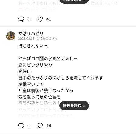
お一人様用水風呂もしっかり冷たくて最高すぎます❗️
94℃
15℃
女
猛暑だけど、意外にも外は風が少し吹いてて、今日は外気
0
41
浴が良かった😍
サ活リハビリ
休憩処はまた広くなってる⁉️
2026.08.06
147回目の訪問
ベットまであったり漫画もマッサージも沢山あって、これ
待ちきれない🈂️
で750円はコスパ良すぎる😊
やっぱココ🈁の水風呂ええわー
LINEポイントでこの前1,000P当たったから、ソフトクリ
夏にピッタリやわ
ーム2つ頼めた🍦✨
爽快に
やったぁ😋
日中のたっぷりの何かしらを流してくれます
結構空いてて
サ室は前後が狭くなったから
気を遣って足の位置を
宵闇が静かに訪れる中
続きを読む
あっという間にトトノイ
明日で仕事終わってお盆休み
98℃
15℃
男
抜かりなく休みに突入する為に
0
14
英気を養えました〜