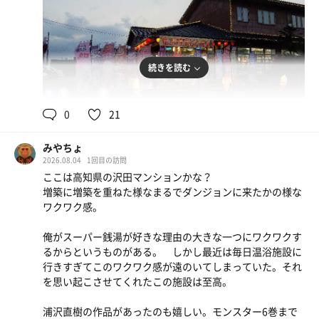
続きを読む
90℃
16℃
男
0
21
みやちょ
2026.08.04
1回目の訪問
ここは高知県の沢田マンションかな？
増築に増築を重ねた様なまるでダンジョンに来たかの様な
ワクワク感。
俺がスーパー銭湯が好きな理由の大きな一つにワクワクす
るからというものがある。 しかし最近は毎日温浴施設に
行きすぎてこのワクワク感が遠のいてしまっていた。それ
を思い起こさせてくれたこの施設は至高。
浦沢直樹の作品があったのも嬉しい。モンスター6巻まで