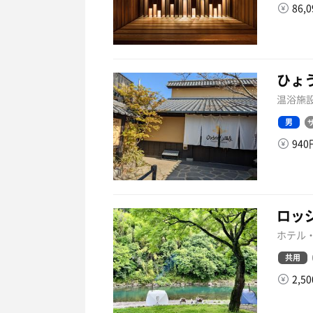
86,
ひょ
温浴施設
男
94
ロッジ
ホテル・
共用
2,5