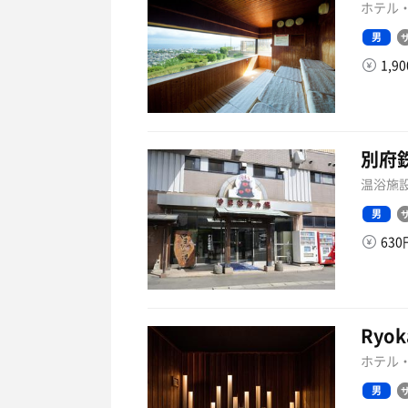
ホテル・
男
1,9
別府
温浴施設
男
63
Ryok
ホテル・
男