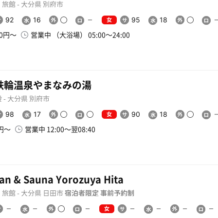
旅館 - 大分県 別府市
女
92
16
95
18
00円〜
営業中 （大浴場） 05:00〜24:00
鉄輪温泉やまなみの湯
 - 大分県 別府市
女
98
17
90
18
0円〜
営業中 12:00〜翌08:40
an & Sauna Yorozuya Hita
旅館 - 大分県 日田市
宿泊者限定
事前予約制
女