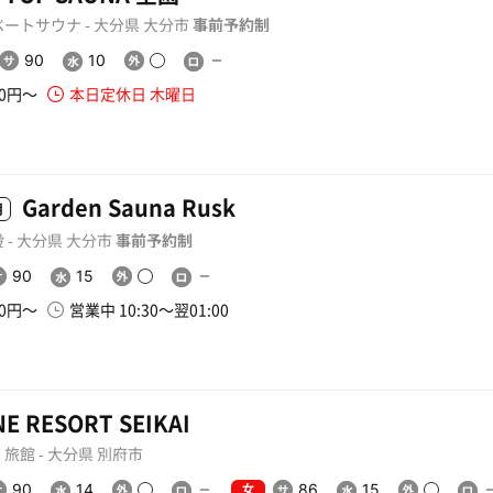
ートサウナ - 大分県 大分市
事前予約制
90
10
60円〜
本日定休日 木曜日
Garden Sauna Rusk
用
 - 大分県 大分市
事前予約制
90
15
40円〜
営業中 10:30〜翌01:00
E RESORT SEIKAI
旅館 - 大分県 別府市
女
90
14
86
15