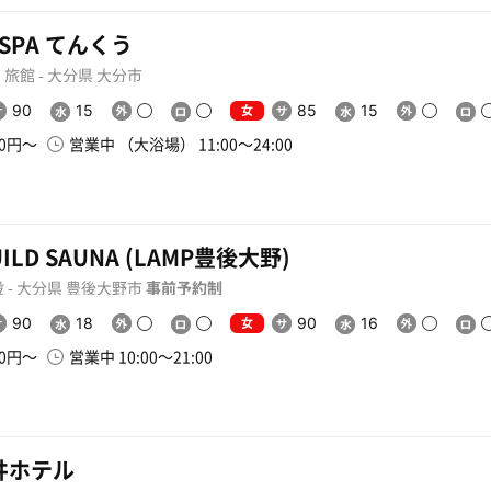
Y SPA てんくう
旅館 - 大分県 大分市
女
90
15
85
15
00円〜
営業中 （大浴場） 11:00〜24:00
UILD SAUNA (LAMP豊後大野)
 - 大分県 豊後大野市
事前予約制
女
90
18
90
16
00円〜
営業中 10:00〜21:00
井ホテル