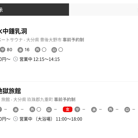
示
水中鍾乳洞
ートサウナ - 大分県 豊後大野市
事前予約制
80
16
00円〜
営業中 12:15〜14:15
地獄旅館
旅館 - 大分県 玖珠郡九重町
事前予約制
女
00円〜
営業中 （大浴場） 11:00〜18:00