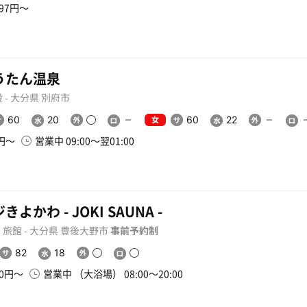
097円〜
うたん温泉
 - 大分県 別府市
女
60
20
60
22
0円〜
営業中 09:00〜翌01:00
きよかわ - JOKI SAUNA -
旅館 - 大分県 豊後大野市
事前予約制
82
18
00円〜
営業中 （大浴場） 08:00〜20:00