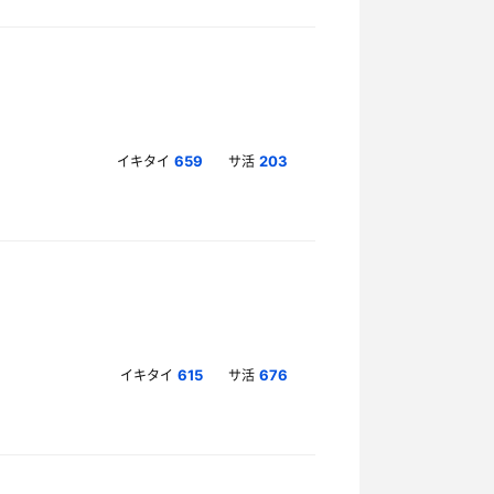
イキタイ
サ活
659
203
イキタイ
サ活
615
676