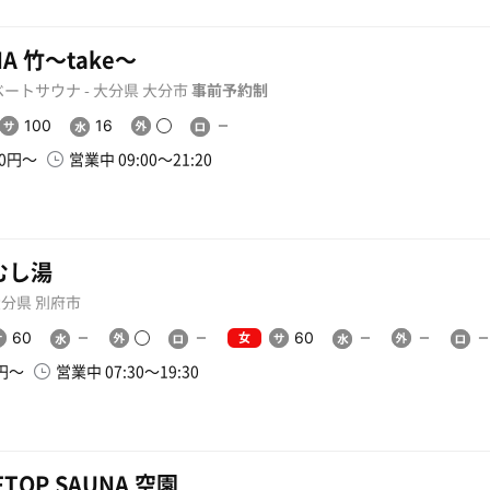
NA 竹〜take〜
ートサウナ - 大分県 大分市
事前予約制
100
16
00円〜
営業中 09:00〜21:20
むし湯
 大分県 別府市
女
60
60
0円〜
営業中 07:30〜19:30
FTOP SAUNA 空園