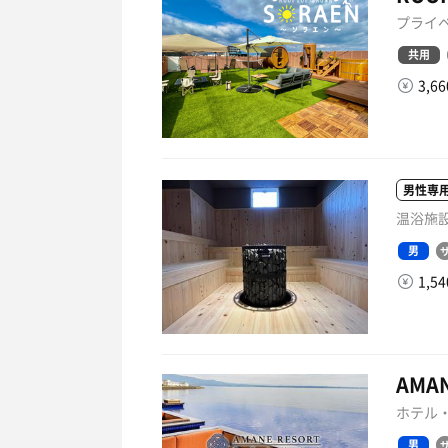
プライベ
共用
3,6
男性専
温浴施設
男
1,5
AMAN
ホテル・
男