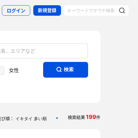
新規登録
ログイン
女性
検索
199
検索結果
件
並び順：