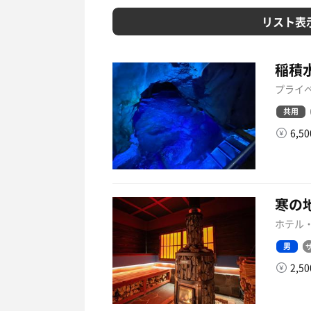
リスト表
稲積
プライベ
共用
6,5
寒の
ホテル・
男
2,5