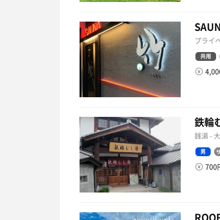
SAU
プライベ
共用
4,0
鉄輪
銭湯 -
男
70
ROO