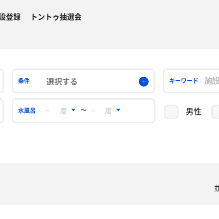
設登録
トントゥ抽選会
選択する
条件
キーワード
男性
〜
水風呂