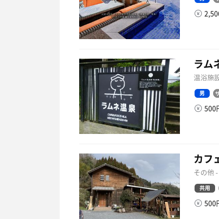
2,5
ラム
温浴施設
男
50
カフ
その他 
共用
50