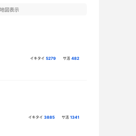
地図表示
イキタイ
サ活
5279
482
イキタイ
サ活
3885
1341