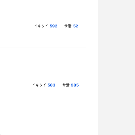
イキタイ
サ活
592
52
イキタイ
サ活
583
985