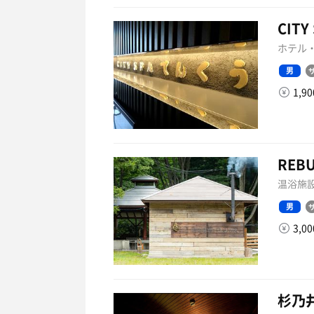
CIT
ホテル・
男
1,9
REB
温浴施設
男
3,0
杉乃